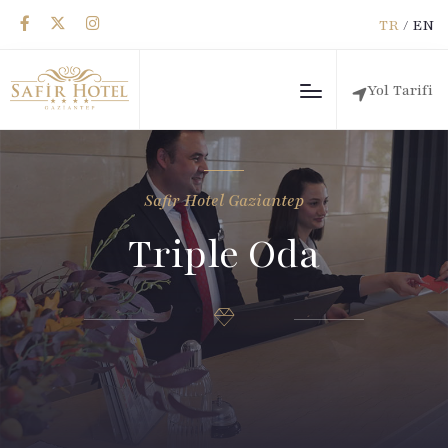
TR
/
EN
Yol Tarifi
Safir Hotel Gaziantep
Triple Oda