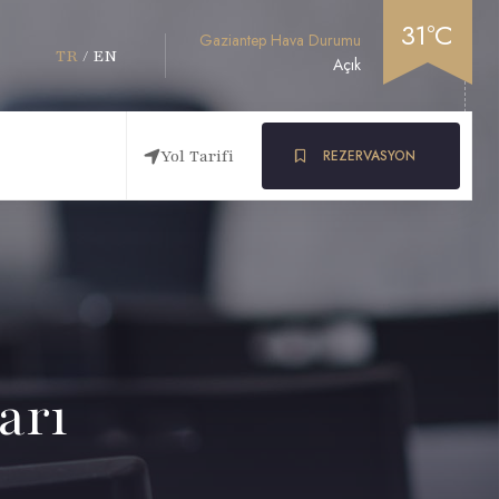
31°C
Gaziantep Hava Durumu
TR
/
EN
Açık
Yol Tarifi
REZERVASYON
arı