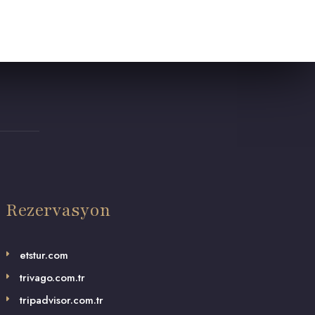
Rezervasyon
etstur.com
trivago.com.tr
tripadvisor.com.tr