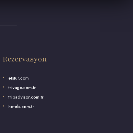
Rezervasyon
etstur.com
trivago.com.tr
tripadvisor.com.tr
hotels.com.tr