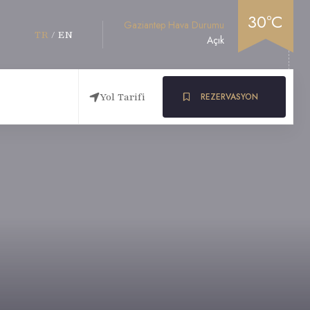
30°C
Gaziantep Hava Durumu
TR
/
EN
Açık
Yol Tarifi
REZERVASYON