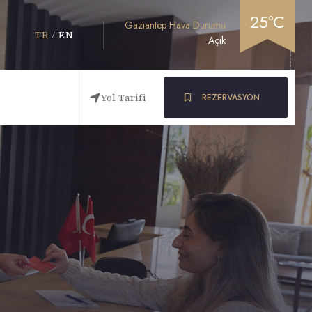
25°C
Gaziantep Hava Durumu
TR
/
EN
Açık
Yol Tarifi
REZERVASYON