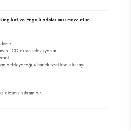
ing kat ve Engelli odalarımızı mevcuttur.
ndirme
sunan LCD ekran televizyonlar
ernet
in belirleyeceği 4 haneli özel kodla kasayı
.
 otelimizin ikramıdır.