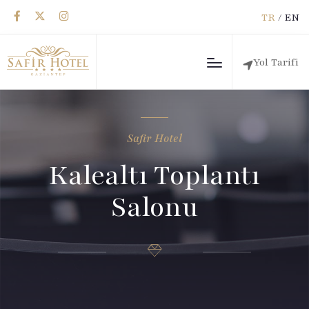
TR
/
EN
Yol Tarifi
Safir Hotel
Kalealtı Toplantı
Salonu