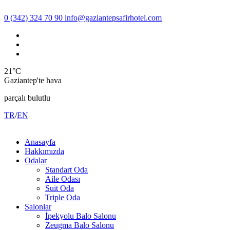
0 (342) 324 70 90
info@gaziantepsafirhotel.com
21°C
Gaziantep'te hava
parçalı bulutlu
TR
/
EN
Anasayfa
Hakkımızda
Odalar
Standart Oda
Aile Odası
Suit Oda
Triple Oda
Salonlar
İpekyolu Balo Salonu
Zeugma Balo Salonu