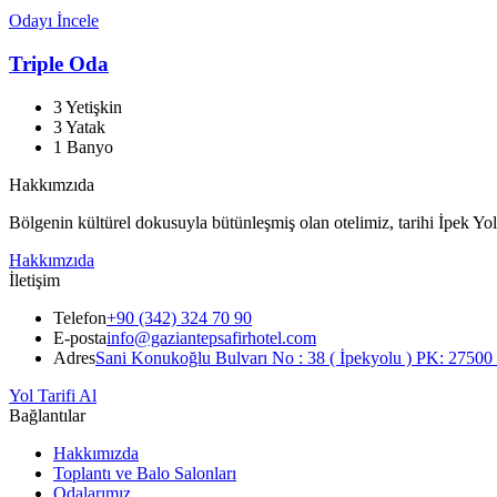
Odayı İncele
Triple Oda
3 Yetişkin
3 Yatak
1 Banyo
Hakkımzıda
Bölgenin kültürel dokusuyla bütünleşmiş olan otelimiz, tarihi İpek Yol
Hakkımzıda
İletişim
Telefon
+90 (342) 324 70 90
E-posta
info@gaziantepsafirhotel.com
Adres
Sani Konukoğlu Bulvarı No : 38 ( İpekyolu ) PK: 27500 
Yol Tarifi Al
Bağlantılar
Hakkımızda
Toplantı ve Balo Salonları
Odalarımız