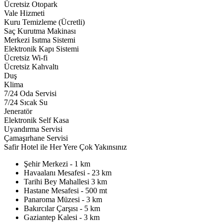
Ücretsiz Otopark
Vale Hizmeti
Kuru Temizleme (Ücretli)
Saç Kurutma Makinası
Merkezi Isıtma Sistemi
Elektronik Kapı Sistemi
Ücretsiz Wi-fi
Ücretsiz Kahvaltı
Duş
Klima
7/24 Oda Servisi
7/24 Sıcak Su
Jeneratör
Elektronik Self Kasa
Uyandırma Servisi
Çamaşırhane Servisi
Safir Hotel ile Her Yere Çok Yakınsınız
Şehir Merkezi - 1 km
Havaalanı Mesafesi - 23 km
Tarihi Bey Mahallesi 3 km
Hastane Mesafesi - 500 mt
Panaroma Müzesi - 3 km
Bakırcılar Çarşısı - 5 km
Gaziantep Kalesi - 3 km