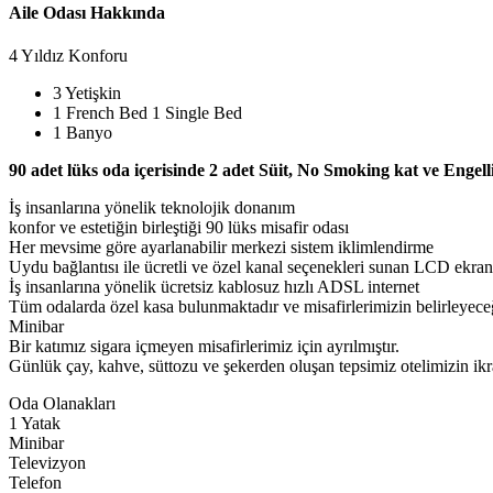
Aile Odası Hakkında
4 Yıldız Konforu
3 Yetişkin
1 French Bed 1 Single Bed
1 Banyo
90 adet lüks oda içerisinde 2 adet Süit, No Smoking kat ve Engell
İş insanlarına yönelik teknolojik donanım
konfor ve estetiğin birleştiği 90 lüks misafir odası
Her mevsime göre ayarlanabilir merkezi sistem iklimlendirme
Uydu bağlantısı ile ücretli ve özel kanal seçenekleri sunan LCD ekran
İş insanlarına yönelik ücretsiz kablosuz hızlı ADSL internet
Tüm odalarda özel kasa bulunmaktadır ve misafirlerimizin belirleyeceği
Minibar
Bir katımız sigara içmeyen misafirlerimiz için ayrılmıştır.
Günlük çay, kahve, süttozu ve şekerden oluşan tepsimiz otelimizin ikr
Oda Olanakları
1 Yatak
Minibar
Televizyon
Telefon