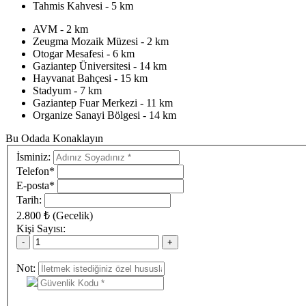
Tahmis Kahvesi - 5 km
AVM - 2 km
Zeugma Mozaik Müzesi - 2 km
Otogar Mesafesi - 6 km
Gaziantep Üniversitesi - 14 km
Hayvanat Bahçesi - 15 km
Stadyum - 7 km
Gaziantep Fuar Merkezi - 11 km
Organize Sanayi Bölgesi - 14 km
Bu Odada Konaklayın
İsminiz:
Telefon*
E-posta*
Tarih:
2.800 ₺ (Gecelik)
Kişi Sayısı:
Çocuk :0-6 yaş ücretsiz 7-11 yaş %50 indirimli
Not:
* kodu değiştirmek için resmin üzerine tıklayın