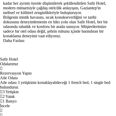
kadar her ayrıntı özenle düşünülerek şekillendirilen Safir Hotel,
modern mimarisiyle çağdaş otelcilik anlayışını, Gaziantep'in
tarihsel ve kültürel zenginlikleriyle buluşturuyor.
Bölgenin mistik havasını, sıcak konukseverliğini ve tarihi
dokusunu deneyimlemenin en lüks yolu olan Safir Hotel, her bir
odasında rahatlık ve konforu bir arada sunuyor. Müşterilerimize
sadece bir otel odası değil, şehrin ruhunu içinde barındıran bir
konaklama deneyimi vaat ediyoruz.
Daha Fazlası
Safir Hotel
Odalarımız
Rezervasyon Yapın
Aile Odası
Aile odası 3 yetişkinin konaklayabileceği 1 french bed, 1 single bed
bulundurur.
3 Yetişkin
2 Yatak
1 Banyo
İncele