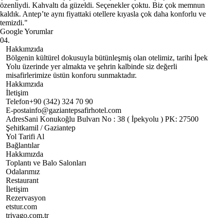
özenliydi. Kahvaltı da güzeldi. Seçenekler çoktu. Biz çok memnun
kaldık. Antep’te aynı fiyattaki otellere kıyasla çok daha konforlu ve
temizdi."
Google Yorumlar
04.
Hakkımzıda
Bölgenin kültürel dokusuyla bütünleşmiş olan otelimiz, tarihi İpek
Yolu üzerinde yer almakta ve şehrin kalbinde siz değerli
misafirlerimize üstün konforu sunmaktadır.
Hakkımzıda
İletişim
Telefon
+90 (342) 324 70 90
E-posta
info@gaziantepsafirhotel.com
Adres
Sani Konukoğlu Bulvarı No : 38 ( İpekyolu ) PK: 27500
Şehitkamil / Gaziantep
Yol Tarifi Al
Bağlantılar
Hakkımızda
Toplantı ve Balo Salonları
Odalarımız
Restaurant
İletişim
Rezervasyon
etstur.com
trivago.com.tr