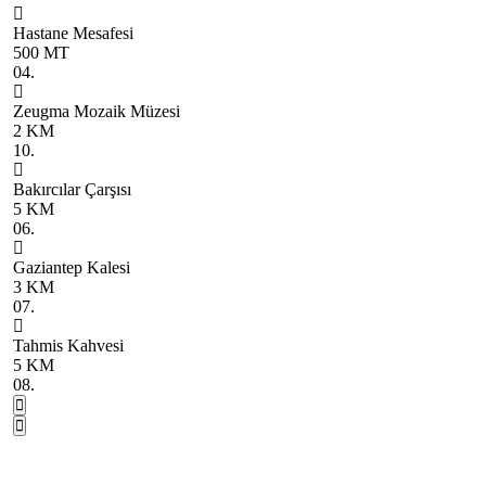
Hastane Mesafesi
G
500 MT
1
04.
1
Zeugma Mozaik Müzesi
H
2 KM
1
10.
1
Bakırcılar Çarşısı
S
5 KM
7
06.
1
Gaziantep Kalesi
G
3 KM
1
07.
1
Tahmis Kahvesi
O
5 KM
1
08.
1