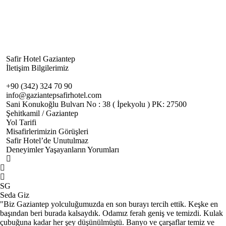
Safir Hotel Gaziantep
İletişim Bilgilerimiz
+90 (342) 324 70 90
info@gaziantepsafirhotel.com
Sani Konukoğlu Bulvarı No : 38 ( İpekyolu ) PK: 27500
Şehitkamil / Gaziantep
Yol Tarifi
Misafirlerimizin Görüşleri
Safir Hotel’de Unutulmaz
Deneyimler Yaşayanların Yorumları
SG
Seda Giz
"Biz Gaziantep yolculuğumuzda en son burayı tercih ettik. Keşke en
başından beri burada kalsaydık. Odamız ferah geniş ve temizdi. Kulak
çubuğuna kadar her şey düşünülmüştü. Banyo ve çarşaflar temiz ve