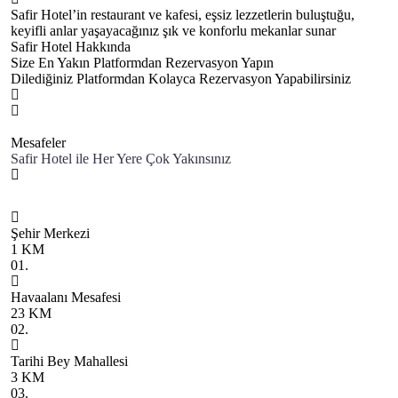
Safir Hotel’in restaurant ve kafesi, eşsiz lezzetlerin buluştuğu,
keyifli anlar yaşayacağınız şık ve konforlu mekanlar sunar
Safir Hotel Hakkında
Size En Yakın Platformdan Rezervasyon Yapın
Dilediğiniz Platformdan Kolayca Rezervasyon Yapabilirsiniz
Mesafeler
Safir Hotel ile Her Yere Çok Yakınsınız
Şehir Merkezi
A
1 KM
2
01.
0
Havaalanı Mesafesi
P
23 KM
3
02.
0
Tarihi Bey Mahallesi
O
3 KM
6
03.
1