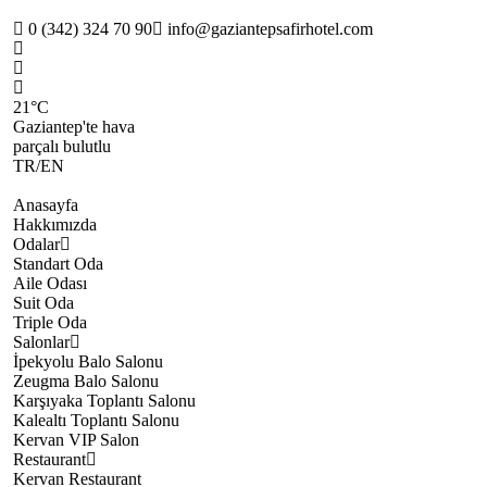
0 (342) 324 70 90
info@gaziantepsafirhotel.com
21°C
Gaziantep'te hava
parçalı bulutlu
TR
/
EN
Anasayfa
Hakkımızda
Odalar
Standart Oda
Aile Odası
Suit Oda
Triple Oda
Salonlar
İpekyolu Balo Salonu
Zeugma Balo Salonu
Karşıyaka Toplantı Salonu
Kalealtı Toplantı Salonu
Kervan VIP Salon
Restaurant
Kervan Restaurant